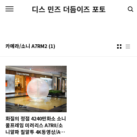
본문 바로가기
디스 민즈 더듬이즈 포토
카메라/소니 A7RM2
(1)
화질의 정점 4240만화소 소니
풀프레임 미러리스 A7RII/소
니알파 칠알투 4K동영상/A7R