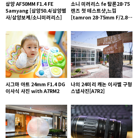
삼양 AF50MM F1.4 FE
소니 미러리스 fe 탐론28-75
Samyang [삼양50.4/삼양쩜
렌즈 첫 테스트샷,느낌
사/삼양보케/소니미러리스]
[tamron 28-75mm F/2.8
Di III RXD A036]
시그마 아트 24mm F1.4 DG
나의 24미리 캐논 이사벨 구형
이사식 사진 with A7RM2
스냅사진[A7R2]