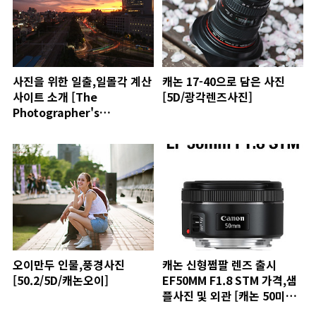
사진을 위한 일출,일몰각 계산
캐논 17-40으로 담은 사진
사이트 소개 [The
[5D/광각렌즈사진]
Photographer's
Ephemeris]
오이만두 인물,풍경사진
캐논 신형쩜팔 렌즈 출시
[50.2/5D/캐논오이]
EF50MM F1.8 STM 가격,샘
플사진 및 외관 [캐논 50미리
표준 단초점렌즈 리뉴얼 출시