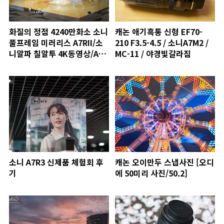
화질의 정점 4240만화소 소니
캐논 애기흑통 신형 EF70-
풀프레임 미러리스 A7RII/소
210 F3.5-4.5 / 소니A7M2 /
니알파 칠알투 4K동영상/A7R
MC-11 / 야경빛갈라짐
MARK2
소니 A7R3 신제품 체험회 후
캐논 오이만두 스냅사진 [오디
기
에 50미리 사진/50.2]